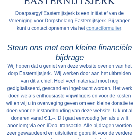
heeft daar niet op gereageerd maar hoorde zelf
malen schonden vliegtuigen onze neutraliteit
wel de zolder kraken.Ook heeft de praam nog
Doarpsargyf Easternijtsjerk is een initiatief van de
door moedwillig boven ons land te vliegen. De
lang in de “opfeart“ gelegen zoals Theunis
Vereniging voor Dorpsbelang Easternijtsjerk. Bij vragen
volgende morgen (het was toen 10 mei) werden
vertelde, want zij hadden als kinderen daar nog
kunt u contact opnemen via het
contactformulier
.
we om half drie gewekt door een
vaak in gespeeld.Na de oorlog werden de
motorordonans, die het bericht bracht: Uiterste
parachutes weer uit de mesthoop gehaald en
Steun ons met een kleine financiële
gevechtswaardigheid.Wij moesten dus opstaan,
gewassen en heeft mem Rixtje Faber – Prins
bijdrage
doch doordat wij al zo vaak alarm hadden
van de parachutestof voor de kinderen en
Wij hopen dat u geniet van deze website over en van het
gehad, dachten we, dat er nu ook weer niets
nichtje Henny Heeringa jurkjes gemaakt. Het
dorp Easternijtsjerk. Wij werken door aan het uitbreiden
loos zou wezen. Zoodoende bleven we liggen
naaigaren werd door de oudste jongens
van dit archief. Heel veel materiaal moet nog
tot even voor half vier. Om die tijd stond ik als
gedigitaliseerd, gescand en ingebracht worden. Het werk
Theunis en Einte uit de koorden van de
eerste op, want ik was toen korporaal en ik
doen we als enthousiaste vrijwilligers en voor de kosten
parachutes getrokken en dit garen was
moest de munitie enz. nazien en alles in orde
willen wij u in overweging geven om een kleine donatie te
ijzersterk omdat het van nylon was.Gelukkig zijn
doen voor de instandhouding van deze website. U kunt al
maken. Toen ik me aangekleed had en naar
er foto’s gemaakt waar de dochters Baukje,
doneren vanaf € 1,--. Dit gaat eenvoudig (en als u wilt
buiten ging, stonden ook de andere
Hendrikje en Aaltje zo’n jurkje dragen. Heel fijn
anoniem) via een iDeal transactie. Alle bijdragen worden
manschappen op. In de lucht ronkte het
dat doormiddel van deze foto’s dit spannende
zeer gewaardeerd en uitsluitend gebruikt voor de verdere
onophoudelijk van vliegtuigen en boven ons