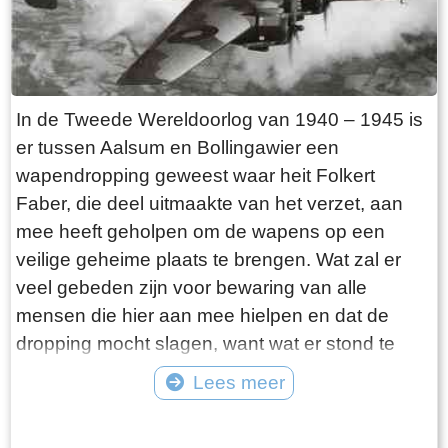
moedige daad en zijn dagboek waarin hij de
gebeurtenissen op de 10de mei beschrijft. Een
gedeelte van zijn verslag wordt hieronder
weergegeven. Oorlog 1940.Het was den 9e mei
In de Tweede Wereldoorlog van 1940 – 1945 is
1940. Alles was bij ons aan de grens tamelijk
er tussen Aalsum en Bollingawier een
rustig. Eenige dagen tevoren hadden we bericht
wapendropping geweest waar heit Folkert
gekregen dat de algemeene toestand weer was
Faber, die deel uitmaakte van het verzet, aan
verergerd en daarop waren alle militaire
mee heeft geholpen om de wapens op een
verloven ingetrokken. Bij ons, grensbewakers,
veilige geheime plaats te brengen. Wat zal er
waren direct de noodige voorzorgsmaatregelen
veel gebeden zijn voor bewaring van alle
getroffen.Onze brug, die ongeveer 300 meter
mensen die hier aan mee hielpen en dat de
van de Duitsche grens was gelegen, werd weer
dropping mocht slagen, want wat er stond te
van ladingen trotyl voorzien en geheel klaar
gebeuren was niet niks.Midden in de nacht bij
Lees meer
gemaakt om hem te laten springen als dit nodig
nieuwe maan werden de wapens met een
mocht zijn. Op den weg, welke toegang gaf tot
Tekst: © Erthee Foto: ©
praam via de vaart zo dicht mogelijk bij de
de Duitsche grens, waren versperringen