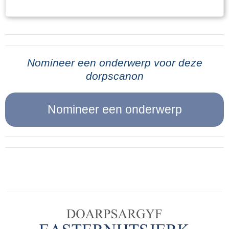
boerderij gebracht. De wapens, in dit geval
geplaatst. Bij elke brug stond een schildwacht,
geweren, werden op een zolder in de koeienstal
die er voor te waken had, dat er zich niemand in
van heit opgeslagen. De parachutes, waar de
de nabijheid van de brug ophield. In de lucht
wapens mee gedropt waren, werden daarna in
hing de spanning, doch wij merkten dat niet.
de mesthoop achter de boerderij begraven. De
Nomineer een onderwerp voor deze
Voor ons, militairen, werd het al min of meer
dorpscanon
volgende morgen vroeg toen heit van het
gewoonte, daar wij reeds een jaar wacht
melken thuis kwam, want hij melkte ook nog bij
hadden gehad aan de grens en reeds tallooze
een andere boer, zag hij dat er nog een pluim
malen in stelling waren geweest vanwege het
van een parachute boven de mesthoop uitstak.
één of ander alarm.Ook op 9 mei dachten we,
Dat was even paniek, maar gelukkig kon de
dat er niets aan de hand was, tenminste we
pluim, voor het helemaal licht was, nog
deden alles wat we gewoonlijk deden, om, als er
weggewerkt worden.Na wat heit die morgen al
iets kwam, toch klaar te wezen. Dien avond
had beleefd was hij in de stal bezig en kwamen
gingen we, zooals gewoonlijk, naar bed. Er was
er een paar mannen even bij hem voor een
niets voorgevallen waarover we ons ongerust
praatje en die vertelden: “Ze zeggen dat hier
behoefden te maken. De daarop volgende
vannacht een wapendropping is geweest.” Heit
nacht was het zeer levendig in de lucht. Tallooze