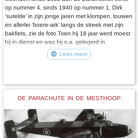
op nummer 4, sinds 1940 op nummer 1. Dirk
‘sutelde’ in zijn jonge jaren met klompen, touwen
en allerlei ‘boere-ark’ langs de streek met zijn
bakfiets, zie de foto.Toen hij 18 jaar werd moest
hij in dienst en was hij o.a. gelegerd in
Hardenberg. Daar was hij bij het 9de
Lees meer
grensbataljon. Toen zijn diensttijd was afgelopen
Tekst: © Erthee Foto: ©
kwam in de zomer van 1939 de Mobilisatie, hij is
eigenlijk nooit weer thuis geweest. Toen de
oorlog in mei 1940 uitbrak heeft hij met gevaar
voor eigen leven een brug laten springen. Hij is
DE PARACHUTE IN DE MESTHOOP
niet oud geworden, overleed in 1941 aan tbc in
het sanatorium in Appelscha. Na zijn overlijden
ontving de familie enkele bijzondere
herinneringen aan Dirk: een brief van zijn
commandant, het officiële rapport van zijn