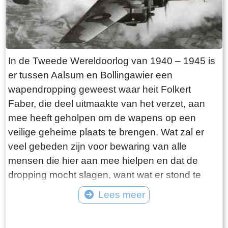
moedige daad en zijn dagboek waarin hij de
gebeurtenissen op de 10de mei beschrijft. Een
gedeelte van zijn verslag wordt hieronder
weergegeven. Oorlog 1940.Het was den 9e mei
In de Tweede Wereldoorlog van 1940 – 1945 is
1940. Alles was bij ons aan de grens tamelijk
er tussen Aalsum en Bollingawier een
rustig. Eenige dagen tevoren hadden we bericht
wapendropping geweest waar heit Folkert
gekregen dat de algemeene toestand weer was
Faber, die deel uitmaakte van het verzet, aan
verergerd en daarop waren alle militaire
mee heeft geholpen om de wapens op een
verloven ingetrokken. Bij ons, grensbewakers,
veilige geheime plaats te brengen. Wat zal er
waren direct de noodige voorzorgsmaatregelen
veel gebeden zijn voor bewaring van alle
getroffen.Onze brug, die ongeveer 300 meter
mensen die hier aan mee hielpen en dat de
van de Duitsche grens was gelegen, werd weer
dropping mocht slagen, want wat er stond te
van ladingen trotyl voorzien en geheel klaar
gebeuren was niet niks.Midden in de nacht bij
Lees meer
gemaakt om hem te laten springen als dit nodig
nieuwe maan werden de wapens met een
mocht zijn. Op den weg, welke toegang gaf tot
Tekst: © Erthee Foto: ©
praam via de vaart zo dicht mogelijk bij de
de Duitsche grens, waren versperringen