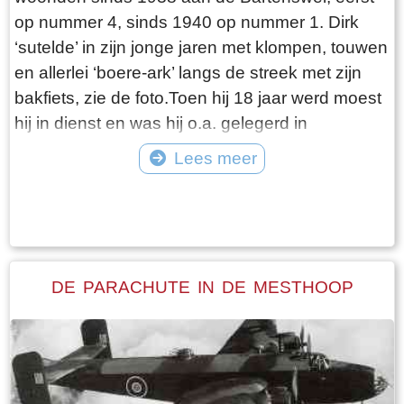
op nummer 4, sinds 1940 op nummer 1. Dirk
‘sutelde’ in zijn jonge jaren met klompen, touwen
en allerlei ‘boere-ark’ langs de streek met zijn
bakfiets, zie de foto.Toen hij 18 jaar werd moest
hij in dienst en was hij o.a. gelegerd in
Hardenberg. Daar was hij bij het 9de
Lees meer
grensbataljon. Toen zijn diensttijd was afgelopen
Tekst: © Erthee Foto: ©
kwam in de zomer van 1939 de Mobilisatie, hij is
eigenlijk nooit weer thuis geweest. Toen de
oorlog in mei 1940 uitbrak heeft hij met gevaar
voor eigen leven een brug laten springen. Hij is
DE PARACHUTE IN DE MESTHOOP
niet oud geworden, overleed in 1941 aan tbc in
het sanatorium in Appelscha. Na zijn overlijden
ontving de familie enkele bijzondere
herinneringen aan Dirk: een brief van zijn
commandant, het officiële rapport van zijn