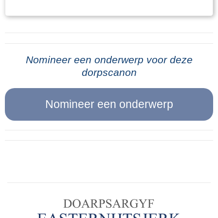
boerderij gebracht. De wapens, in dit geval
geplaatst. Bij elke brug stond een schildwacht,
geweren, werden op een zolder in de koeienstal
die er voor te waken had, dat er zich niemand in
van heit opgeslagen. De parachutes, waar de
de nabijheid van de brug ophield. In de lucht
wapens mee gedropt waren, werden daarna in
hing de spanning, doch wij merkten dat niet.
de mesthoop achter de boerderij begraven. De
Nomineer een onderwerp voor deze
Voor ons, militairen, werd het al min of meer
dorpscanon
volgende morgen vroeg toen heit van het
gewoonte, daar wij reeds een jaar wacht
melken thuis kwam, want hij melkte ook nog bij
hadden gehad aan de grens en reeds tallooze
een andere boer, zag hij dat er nog een pluim
malen in stelling waren geweest vanwege het
van een parachute boven de mesthoop uitstak.
één of ander alarm.Ook op 9 mei dachten we,
Dat was even paniek, maar gelukkig kon de
dat er niets aan de hand was, tenminste we
pluim, voor het helemaal licht was, nog
deden alles wat we gewoonlijk deden, om, als er
weggewerkt worden.Na wat heit die morgen al
iets kwam, toch klaar te wezen. Dien avond
had beleefd was hij in de stal bezig en kwamen
gingen we, zooals gewoonlijk, naar bed. Er was
er een paar mannen even bij hem voor een
niets voorgevallen waarover we ons ongerust
praatje en die vertelden: “Ze zeggen dat hier
behoefden te maken. De daarop volgende
vannacht een wapendropping is geweest.” Heit
nacht was het zeer levendig in de lucht. Tallooze