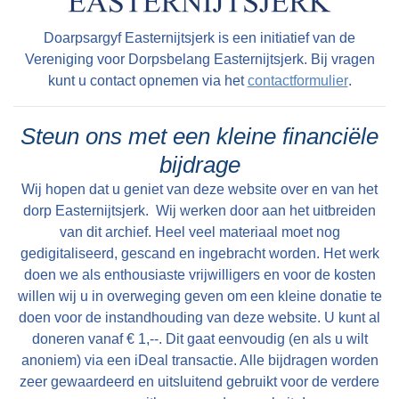
heeft daar niet op gereageerd maar hoorde zelf
malen schonden vliegtuigen onze neutraliteit
wel de zolder kraken.Ook heeft de praam nog
Doarpsargyf Easternijtsjerk is een initiatief van de
door moedwillig boven ons land te vliegen. De
lang in de “opfeart“ gelegen zoals Theunis
Vereniging voor Dorpsbelang Easternijtsjerk. Bij vragen
volgende morgen (het was toen 10 mei) werden
vertelde, want zij hadden als kinderen daar nog
kunt u contact opnemen via het
contactformulier
.
we om half drie gewekt door een
vaak in gespeeld.Na de oorlog werden de
motorordonans, die het bericht bracht: Uiterste
parachutes weer uit de mesthoop gehaald en
Steun ons met een kleine financiële
gevechtswaardigheid.Wij moesten dus opstaan,
gewassen en heeft mem Rixtje Faber – Prins
bijdrage
doch doordat wij al zo vaak alarm hadden
van de parachutestof voor de kinderen en
Wij hopen dat u geniet van deze website over en van het
gehad, dachten we, dat er nu ook weer niets
nichtje Henny Heeringa jurkjes gemaakt. Het
dorp Easternijtsjerk. Wij werken door aan het uitbreiden
loos zou wezen. Zoodoende bleven we liggen
naaigaren werd door de oudste jongens
van dit archief. Heel veel materiaal moet nog
tot even voor half vier. Om die tijd stond ik als
gedigitaliseerd, gescand en ingebracht worden. Het werk
Theunis en Einte uit de koorden van de
eerste op, want ik was toen korporaal en ik
doen we als enthousiaste vrijwilligers en voor de kosten
parachutes getrokken en dit garen was
moest de munitie enz. nazien en alles in orde
willen wij u in overweging geven om een kleine donatie te
ijzersterk omdat het van nylon was.Gelukkig zijn
doen voor de instandhouding van deze website. U kunt al
maken. Toen ik me aangekleed had en naar
er foto’s gemaakt waar de dochters Baukje,
doneren vanaf € 1,--. Dit gaat eenvoudig (en als u wilt
buiten ging, stonden ook de andere
Hendrikje en Aaltje zo’n jurkje dragen. Heel fijn
anoniem) via een iDeal transactie. Alle bijdragen worden
manschappen op. In de lucht ronkte het
dat doormiddel van deze foto’s dit spannende
zeer gewaardeerd en uitsluitend gebruikt voor de verdere
onophoudelijk van vliegtuigen en boven ons