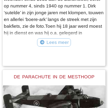
op nummer 4, sinds 1940 op nummer 1. Dirk
‘sutelde’ in zijn jonge jaren met klompen, touwen
en allerlei ‘boere-ark’ langs de streek met zijn
bakfiets, zie de foto.Toen hij 18 jaar werd moest
hij in dienst en was hij o.a. gelegerd in
Hardenberg. Daar was hij bij het 9de
Lees meer
grensbataljon. Toen zijn diensttijd was afgelopen
Tekst: © Erthee Foto: ©
kwam in de zomer van 1939 de Mobilisatie, hij is
eigenlijk nooit weer thuis geweest. Toen de
oorlog in mei 1940 uitbrak heeft hij met gevaar
voor eigen leven een brug laten springen. Hij is
DE PARACHUTE IN DE MESTHOOP
niet oud geworden, overleed in 1941 aan tbc in
het sanatorium in Appelscha. Na zijn overlijden
ontving de familie enkele bijzondere
herinneringen aan Dirk: een brief van zijn
commandant, het officiële rapport van zijn