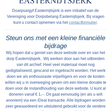
heeft daar niet op gereageerd maar hoorde zelf
malen schonden vliegtuigen onze neutraliteit
wel de zolder kraken.Ook heeft de praam nog
Doarpsargyf Easternijtsjerk is een initiatief van de
door moedwillig boven ons land te vliegen. De
lang in de “opfeart“ gelegen zoals Theunis
Vereniging voor Dorpsbelang Easternijtsjerk. Bij vragen
volgende morgen (het was toen 10 mei) werden
vertelde, want zij hadden als kinderen daar nog
kunt u contact opnemen via het
contactformulier
.
we om half drie gewekt door een
vaak in gespeeld.Na de oorlog werden de
motorordonans, die het bericht bracht: Uiterste
parachutes weer uit de mesthoop gehaald en
Steun ons met een kleine financiële
gevechtswaardigheid.Wij moesten dus opstaan,
gewassen en heeft mem Rixtje Faber – Prins
bijdrage
doch doordat wij al zo vaak alarm hadden
van de parachutestof voor de kinderen en
Wij hopen dat u geniet van deze website over en van het
gehad, dachten we, dat er nu ook weer niets
nichtje Henny Heeringa jurkjes gemaakt. Het
dorp Easternijtsjerk. Wij werken door aan het uitbreiden
loos zou wezen. Zoodoende bleven we liggen
naaigaren werd door de oudste jongens
van dit archief. Heel veel materiaal moet nog
tot even voor half vier. Om die tijd stond ik als
gedigitaliseerd, gescand en ingebracht worden. Het werk
Theunis en Einte uit de koorden van de
eerste op, want ik was toen korporaal en ik
doen we als enthousiaste vrijwilligers en voor de kosten
parachutes getrokken en dit garen was
moest de munitie enz. nazien en alles in orde
willen wij u in overweging geven om een kleine donatie te
ijzersterk omdat het van nylon was.Gelukkig zijn
doen voor de instandhouding van deze website. U kunt al
maken. Toen ik me aangekleed had en naar
er foto’s gemaakt waar de dochters Baukje,
doneren vanaf € 1,--. Dit gaat eenvoudig (en als u wilt
buiten ging, stonden ook de andere
Hendrikje en Aaltje zo’n jurkje dragen. Heel fijn
anoniem) via een iDeal transactie. Alle bijdragen worden
manschappen op. In de lucht ronkte het
dat doormiddel van deze foto’s dit spannende
zeer gewaardeerd en uitsluitend gebruikt voor de verdere
onophoudelijk van vliegtuigen en boven ons