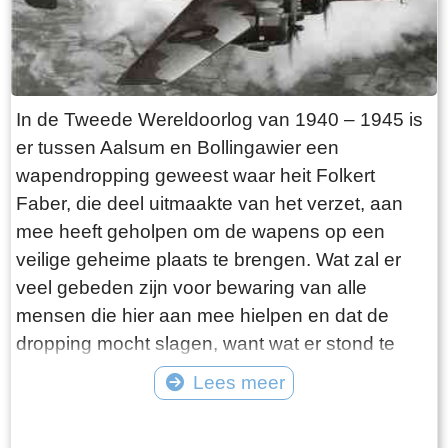
moedige daad en zijn dagboek waarin hij de
gebeurtenissen op de 10de mei beschrijft. Een
gedeelte van zijn verslag wordt hieronder
weergegeven. Oorlog 1940.Het was den 9e mei
In de Tweede Wereldoorlog van 1940 – 1945 is
1940. Alles was bij ons aan de grens tamelijk
er tussen Aalsum en Bollingawier een
rustig. Eenige dagen tevoren hadden we bericht
wapendropping geweest waar heit Folkert
gekregen dat de algemeene toestand weer was
Faber, die deel uitmaakte van het verzet, aan
verergerd en daarop waren alle militaire
mee heeft geholpen om de wapens op een
verloven ingetrokken. Bij ons, grensbewakers,
veilige geheime plaats te brengen. Wat zal er
waren direct de noodige voorzorgsmaatregelen
veel gebeden zijn voor bewaring van alle
getroffen.Onze brug, die ongeveer 300 meter
mensen die hier aan mee hielpen en dat de
van de Duitsche grens was gelegen, werd weer
dropping mocht slagen, want wat er stond te
van ladingen trotyl voorzien en geheel klaar
gebeuren was niet niks.Midden in de nacht bij
Lees meer
gemaakt om hem te laten springen als dit nodig
nieuwe maan werden de wapens met een
mocht zijn. Op den weg, welke toegang gaf tot
Tekst: © Erthee Foto: ©
praam via de vaart zo dicht mogelijk bij de
de Duitsche grens, waren versperringen