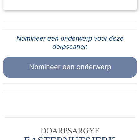
boerderij gebracht. De wapens, in dit geval
geplaatst. Bij elke brug stond een schildwacht,
geweren, werden op een zolder in de koeienstal
die er voor te waken had, dat er zich niemand in
van heit opgeslagen. De parachutes, waar de
de nabijheid van de brug ophield. In de lucht
wapens mee gedropt waren, werden daarna in
hing de spanning, doch wij merkten dat niet.
de mesthoop achter de boerderij begraven. De
Nomineer een onderwerp voor deze
Voor ons, militairen, werd het al min of meer
dorpscanon
volgende morgen vroeg toen heit van het
gewoonte, daar wij reeds een jaar wacht
melken thuis kwam, want hij melkte ook nog bij
hadden gehad aan de grens en reeds tallooze
een andere boer, zag hij dat er nog een pluim
malen in stelling waren geweest vanwege het
van een parachute boven de mesthoop uitstak.
één of ander alarm.Ook op 9 mei dachten we,
Dat was even paniek, maar gelukkig kon de
dat er niets aan de hand was, tenminste we
pluim, voor het helemaal licht was, nog
deden alles wat we gewoonlijk deden, om, als er
weggewerkt worden.Na wat heit die morgen al
iets kwam, toch klaar te wezen. Dien avond
had beleefd was hij in de stal bezig en kwamen
gingen we, zooals gewoonlijk, naar bed. Er was
er een paar mannen even bij hem voor een
niets voorgevallen waarover we ons ongerust
praatje en die vertelden: “Ze zeggen dat hier
behoefden te maken. De daarop volgende
vannacht een wapendropping is geweest.” Heit
nacht was het zeer levendig in de lucht. Tallooze