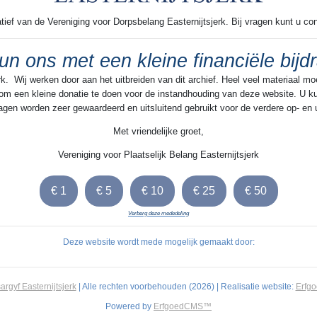
 dagen tevoren hadden we
iatief van de Vereniging voor Dorpsbelang Easternijtsjerk. Bij vragen kunt u 
en dat de algemeene
was verergerd en daarop
un ons met een kleine financiële bijd
taire verloven ingetrokken.
rk. Wij werken door aan het uitbreiden van dit archief. Heel veel materiaal m
ewakers, waren direct de
n om een kleine donatie te doen voor de instandhouding van deze website. U kun
orgsmaatregelen
jdragen worden zeer gewaardeerd en uitsluitend gebruikt voor de verdere op- en
 brug, die ongeveer 300
Met vriendelijke groet,
uitsche grens was gelegen,
adingen trotyl voorzien en
Vereniging voor Plaatselijk Belang Easternijtsjerk
emaakt om hem te laten
t nodig mocht zijn. Op den
ang gaf tot de Duitsche
Verberg deze mededeling
rsperringen geplaatst. Bij
 een schildwacht, die er
Deze website wordt mede mogelijk gemaakt door:
ad, dat er zich niemand in
n de brug ophield. In de
panning, doch wij merkten
rgyf Easternijtsjerk
| Alle rechten voorbehouden (2026) | Realisatie website:
Erfg
ns, militairen, werd het al
Powered by
ErfgoedCMS™