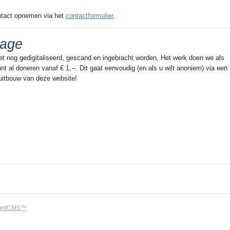
contact opnemen via het
contactformulier
.
rage
oet nog gedigitaliseerd, gescand en ingebracht worden. Het werk doen we als
t al doneren vanaf € 1,--. Dit gaat eenvoudig (en als u wilt anoniem) via een
 uitbouw van deze website!
oedCMS™