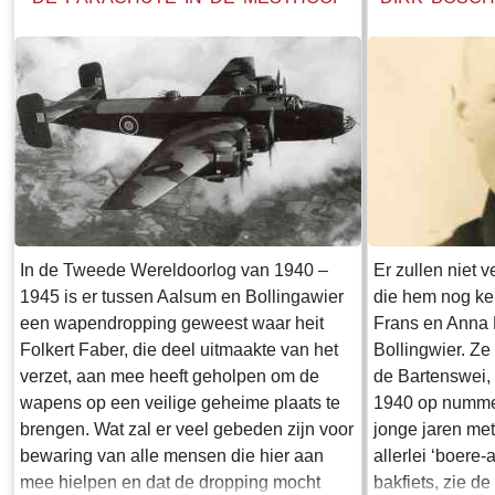
In de Tweede Wereldoorlog van 1940 –
Er zullen niet v
1945 is er tussen Aalsum en Bollingawier
die hem nog ke
een wapendropping geweest waar heit
Frans en Anna 
Folkert Faber, die deel uitmaakte van het
Bollingwier. Z
verzet, aan mee heeft geholpen om de
de Bartenswei,
wapens op een veilige geheime plaats te
1940 op nummer 
brengen. Wat zal er veel gebeden zijn voor
jonge jaren me
bewaring van alle mensen die hier aan
allerlei ‘boere-
mee hielpen en dat de dropping mocht
bakfiets, zie de