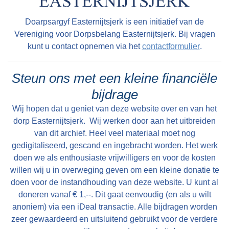
verloven ingetrokken. Bij ons, grensbewakers,
Strijdkrachten) was er behoefte aan wapentuig
waren direct de noodige voorzorgsmaatregelen
Doarpsargyf Easternijtsjerk is een initiatief van de
om de Duitsers te kunnen bestrijden en de
getroffen.Onze brug, die ongeveer 300 meter
Vereniging voor Dorpsbelang Easternijtsjerk. Bij vragen
geällieerden te helpen als ze het land kwamen
van de Duitsche grens was gelegen, werd weer
kunt u contact opnemen via het
contactformulier
.
bevrijden. Met behulp van vliegtuigen werden er
van ladingen trotyl voorzien en geheel klaar
door de Engelsen containers met wapens en
gemaakt om hem te laten springen als dit nodig
Steun ons met een kleine financiële
munitie gedropt boven plaatsen die vooraf
mocht zijn. Op den weg, welke toegang gaf tot
bijdrage
waren vastgesteld, ontvangstcomités stonden
de Duitsche grens, waren versperringen
Wij hopen dat u geniet van deze website over en van het
dan gereed om de containers te bergen. De
geplaatst. Bij elke brug stond een schildwacht,
dorp Easternijtsjerk. Wij werken door aan het uitbreiden
droppings bij Aalsum hadden als slagzin: ‘De
die er voor te waken had, dat er zich niemand in
van dit archief. Heel veel materiaal moet nog
worm heeft rode haren’. Als die zin ’s middags
gedigitaliseerd, gescand en ingebracht worden. Het werk
de nabijheid van de brug ophield. In de lucht
voor de radio (Belgische Uitzending!) werd
doen we als enthousiaste vrijwilligers en voor de kosten
hing de spanning, doch wij merkten dat niet.
omgeroepen, moesten de mannen van de
willen wij u in overweging geven om een kleine donatie te
Voor ons, militairen, werd het al min of meer
doen voor de instandhouding van deze website. U kunt al
bergingsploeg gewaarschuwd worden. Werd
gewoonte, daar wij reeds een jaar wacht
doneren vanaf € 1,--. Dit gaat eenvoudig (en als u wilt
deze slagzin ’s avonds (bij Radio Oranje)
hadden gehad aan de grens en reeds tallooze
anoniem) via een iDeal transactie. Alle bijdragen worden
herhaald, dan ging de dropping door en
malen in stelling waren geweest vanwege het
zeer gewaardeerd en uitsluitend gebruikt voor de verdere
moesten de mannen (voor spertijd!) zich