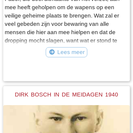
mee heeft geholpen om de wapens op een
veilige geheime plaats te brengen. Wat zal er
veel gebeden zijn voor bewaring van alle
mensen die hier aan mee hielpen en dat de
dropping mocht slagen, want wat er stond te
gebeuren was niet niks.Midden in de nacht bij
Lees meer
nieuwe maan werden de wapens met een
Tekst: © Erthee Foto: ©
praam via de vaart zo dicht mogelijk bij de
boerderij gebracht. De wapens, in dit geval
geweren, werden op een zolder in de koeienstal
van heit opgeslagen. De parachutes, waar de
DIRK BOSCH IN DE MEIDAGEN 1940
wapens mee gedropt waren, werden daarna in
de mesthoop achter de boerderij begraven. De
volgende morgen vroeg toen heit van het
melken thuis kwam, want hij melkte ook nog bij
een andere boer, zag hij dat er nog een pluim