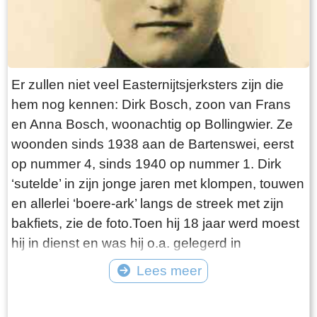
van een parachute boven de mesthoop uitstak.
Dat was even paniek, maar gelukkig kon de
pluim, voor het helemaal licht was, nog
weggewerkt worden.Na wat heit die morgen al
Er zullen niet veel Easternijtsjerksters zijn die
had beleefd was hij in de stal bezig en kwamen
hem nog kennen: Dirk Bosch, zoon van Frans
er een paar mannen even bij hem voor een
en Anna Bosch, woonachtig op Bollingwier. Ze
praatje en die vertelden: “Ze zeggen dat hier
woonden sinds 1938 aan de Bartenswei, eerst
vannacht een wapendropping is geweest.” Heit
op nummer 4, sinds 1940 op nummer 1. Dirk
heeft daar niet op gereageerd maar hoorde zelf
‘sutelde’ in zijn jonge jaren met klompen, touwen
wel de zolder kraken.Ook heeft de praam nog
en allerlei ‘boere-ark’ langs de streek met zijn
lang in de “opfeart“ gelegen zoals Theunis
bakfiets, zie de foto.Toen hij 18 jaar werd moest
vertelde, want zij hadden als kinderen daar nog
hij in dienst en was hij o.a. gelegerd in
vaak in gespeeld.Na de oorlog werden de
Hardenberg. Daar was hij bij het 9de
Lees meer
parachutes weer uit de mesthoop gehaald en
grensbataljon. Toen zijn diensttijd was afgelopen
gewassen en heeft mem Rixtje Faber – Prins
Tekst: © Erthee Foto: ©
kwam in de zomer van 1939 de Mobilisatie, hij is
van de parachutestof voor de kinderen en