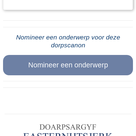
eigenlijk nooit weer thuis geweest. Toen de
nichtje Henny Heeringa jurkjes gemaakt. Het
oorlog in mei 1940 uitbrak heeft hij met gevaar
naaigaren werd door de oudste jongens
voor eigen leven een brug laten springen. Hij is
Theunis en Einte uit de koorden van de
niet oud geworden, overleed in 1941 aan tbc in
parachutes getrokken en dit garen was
het sanatorium in Appelscha. Na zijn overlijden
Nomineer een onderwerp voor deze
ijzersterk omdat het van nylon was.Gelukkig zijn
dorpscanon
ontving de familie enkele bijzondere
er foto’s gemaakt waar de dochters Baukje,
herinneringen aan Dirk: een brief van zijn
Hendrikje en Aaltje zo’n jurkje dragen. Heel fijn
commandant, het officiële rapport van zijn
dat doormiddel van deze foto’s dit spannende
moedige daad en zijn dagboek waarin hij de
Droppingsverhaal van Theunis, uit overlevering
gebeurtenissen op de 10de mei beschrijft. Een
van zijn heit Folkert Faber, in de familie en in het
gedeelte van zijn verslag wordt hieronder
dorp Easternijtsjerk bewaard blijft. NaschriftIn
weergegeven. Oorlog 1940.Het was den 9e mei
de herfst van 1944 zijn er in de landerijen ten
1940. Alles was bij ons aan de grens tamelijk
noorden van Aalsum een aantal droppings
rustig. Eenige dagen tevoren hadden we bericht
geweest. Nadat de verschillende
gekregen dat de algemeene toestand weer was
verzetsgroepen in Fryslân gebundeld werden in
verergerd en daarop waren alle militaire
de NBS (Nederlandsche Binnenlandse