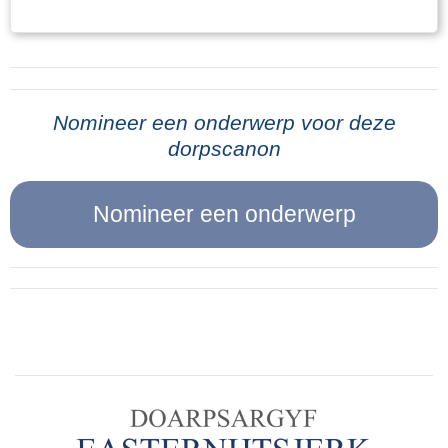
eigenlijk nooit weer thuis geweest. Toen de
nichtje Henny Heeringa jurkjes gemaakt. Het
oorlog in mei 1940 uitbrak heeft hij met gevaar
naaigaren werd door de oudste jongens
voor eigen leven een brug laten springen. Hij is
Theunis en Einte uit de koorden van de
niet oud geworden, overleed in 1941 aan tbc in
parachutes getrokken en dit garen was
het sanatorium in Appelscha. Na zijn overlijden
Nomineer een onderwerp voor deze
ijzersterk omdat het van nylon was.Gelukkig zijn
dorpscanon
ontving de familie enkele bijzondere
er foto’s gemaakt waar de dochters Baukje,
herinneringen aan Dirk: een brief van zijn
Hendrikje en Aaltje zo’n jurkje dragen. Heel fijn
commandant, het officiële rapport van zijn
dat doormiddel van deze foto’s dit spannende
moedige daad en zijn dagboek waarin hij de
Droppingsverhaal van Theunis, uit overlevering
gebeurtenissen op de 10de mei beschrijft. Een
van zijn heit Folkert Faber, in de familie en in het
gedeelte van zijn verslag wordt hieronder
dorp Easternijtsjerk bewaard blijft. NaschriftIn
weergegeven. Oorlog 1940.Het was den 9e mei
de herfst van 1944 zijn er in de landerijen ten
1940. Alles was bij ons aan de grens tamelijk
noorden van Aalsum een aantal droppings
rustig. Eenige dagen tevoren hadden we bericht
geweest. Nadat de verschillende
gekregen dat de algemeene toestand weer was
verzetsgroepen in Fryslân gebundeld werden in
verergerd en daarop waren alle militaire
de NBS (Nederlandsche Binnenlandse