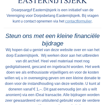
verloven ingetrokken. Bij ons, grensbewakers,
Strijdkrachten) was er behoefte aan wapentuig
waren direct de noodige voorzorgsmaatregelen
Doarpsargyf Easternijtsjerk is een initiatief van de
om de Duitsers te kunnen bestrijden en de
getroffen.Onze brug, die ongeveer 300 meter
Vereniging voor Dorpsbelang Easternijtsjerk. Bij vragen
geällieerden te helpen als ze het land kwamen
van de Duitsche grens was gelegen, werd weer
kunt u contact opnemen via het
contactformulier
.
bevrijden. Met behulp van vliegtuigen werden er
van ladingen trotyl voorzien en geheel klaar
door de Engelsen containers met wapens en
gemaakt om hem te laten springen als dit nodig
Steun ons met een kleine financiële
munitie gedropt boven plaatsen die vooraf
mocht zijn. Op den weg, welke toegang gaf tot
bijdrage
waren vastgesteld, ontvangstcomités stonden
de Duitsche grens, waren versperringen
Wij hopen dat u geniet van deze website over en van het
dan gereed om de containers te bergen. De
geplaatst. Bij elke brug stond een schildwacht,
dorp Easternijtsjerk. Wij werken door aan het uitbreiden
droppings bij Aalsum hadden als slagzin: ‘De
die er voor te waken had, dat er zich niemand in
van dit archief. Heel veel materiaal moet nog
worm heeft rode haren’. Als die zin ’s middags
gedigitaliseerd, gescand en ingebracht worden. Het werk
de nabijheid van de brug ophield. In de lucht
voor de radio (Belgische Uitzending!) werd
doen we als enthousiaste vrijwilligers en voor de kosten
hing de spanning, doch wij merkten dat niet.
omgeroepen, moesten de mannen van de
willen wij u in overweging geven om een kleine donatie te
Voor ons, militairen, werd het al min of meer
doen voor de instandhouding van deze website. U kunt al
bergingsploeg gewaarschuwd worden. Werd
gewoonte, daar wij reeds een jaar wacht
doneren vanaf € 1,--. Dit gaat eenvoudig (en als u wilt
deze slagzin ’s avonds (bij Radio Oranje)
hadden gehad aan de grens en reeds tallooze
anoniem) via een iDeal transactie. Alle bijdragen worden
herhaald, dan ging de dropping door en
malen in stelling waren geweest vanwege het
zeer gewaardeerd en uitsluitend gebruikt voor de verdere
moesten de mannen (voor spertijd!) zich