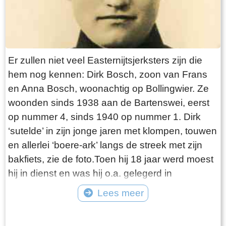
van een parachute boven de mesthoop uitstak.
Dat was even paniek, maar gelukkig kon de
pluim, voor het helemaal licht was, nog
weggewerkt worden.Na wat heit die morgen al
Er zullen niet veel Easternijtsjerksters zijn die
had beleefd was hij in de stal bezig en kwamen
hem nog kennen: Dirk Bosch, zoon van Frans
er een paar mannen even bij hem voor een
en Anna Bosch, woonachtig op Bollingwier. Ze
praatje en die vertelden: “Ze zeggen dat hier
woonden sinds 1938 aan de Bartenswei, eerst
vannacht een wapendropping is geweest.” Heit
op nummer 4, sinds 1940 op nummer 1. Dirk
heeft daar niet op gereageerd maar hoorde zelf
‘sutelde’ in zijn jonge jaren met klompen, touwen
wel de zolder kraken.Ook heeft de praam nog
en allerlei ‘boere-ark’ langs de streek met zijn
lang in de “opfeart“ gelegen zoals Theunis
bakfiets, zie de foto.Toen hij 18 jaar werd moest
vertelde, want zij hadden als kinderen daar nog
hij in dienst en was hij o.a. gelegerd in
vaak in gespeeld.Na de oorlog werden de
Hardenberg. Daar was hij bij het 9de
Lees meer
parachutes weer uit de mesthoop gehaald en
grensbataljon. Toen zijn diensttijd was afgelopen
gewassen en heeft mem Rixtje Faber – Prins
Tekst: © Erthee Foto: ©
kwam in de zomer van 1939 de Mobilisatie, hij is
van de parachutestof voor de kinderen en