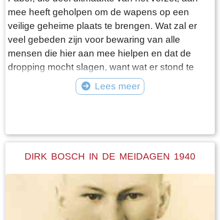
mee heeft geholpen om de wapens op een
veilige geheime plaats te brengen. Wat zal er
veel gebeden zijn voor bewaring van alle
mensen die hier aan mee hielpen en dat de
dropping mocht slagen, want wat er stond te
gebeuren was niet niks.Midden in de nacht bij
Lees meer
nieuwe maan werden de wapens met een
Tekst: © Erthee Foto: ©
praam via de vaart zo dicht mogelijk bij de
boerderij gebracht. De wapens, in dit geval
geweren, werden op een zolder in de koeienstal
van heit opgeslagen. De parachutes, waar de
DIRK BOSCH IN DE MEIDAGEN 1940
wapens mee gedropt waren, werden daarna in
de mesthoop achter de boerderij begraven. De
volgende morgen vroeg toen heit van het
melken thuis kwam, want hij melkte ook nog bij
een andere boer, zag hij dat er nog een pluim