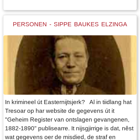
alweer de derde woning op deze zelfde plek.
Voorheen was dit allemaal bouwland.1876. In dit
jaar kwam daar verandering in toen Sippe
PERSONEN - SIPPE BAUKES ELZINGA
Baukes Elzinga, arbeider uit Easternijtsjerk, op
dit lapje grond een stjelp liet bouwen. Hij leent
daarvoor f 600,- van notaris Feenstra in
Mitselwier. Voorheen behoorde deze grond bij
de boerderij Lyts Ropta onder Mitselwier.
Mogelijk is de naam van deze boerderij ook
afkomstig van de eerste bewoner. Sippe Elzinga
had namelijk een groot gezin en misschien werd
daarom de boerderij, een beetje gekscherend,
In krimineel út Easternijtsjerk? Al in tiidlang hat
‘Sippenburch’ genoemd. Een andere
Tresoar op har website de gegevens út it
mogelijkheid is dat het een verschrijving is van
"Geheim Register van ontslagen gevangenen,
de Lip, de naam van een stuk land aan de
1882-1890" publisearre. It nijsgjirrige is dat, nêst
andere kant van de weg. De Lip wordt al
wat gegevens oer de misdied, de straf en