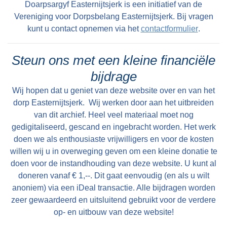
O-Nijkerk? Een moeilijke vraag waarschijnlijk,
van der Wal. De Friese Mij had destijds 60 HA
Doarpsargyf Easternijtsjerk is een initiatief van de
komt syn frou Antje Sjoerds Jansma te
maar je weet maar nooit!!Graag reacties via het
Vereniging voor Dorpsbelang Easternijtsjerk. Bij vragen
grond in deze omgeving en daarom werd hun
ferstjerren en dêrnei liket it mis te gean mei
contactformulier onderaan bij WELKOM.
kunt u contact opnemen via het
contactformulier
.
nieuwe kweekbedrijf in de jaren zestigvan de
Sippe want yn 1879 wurdt er foar fiif jier fêst
vorige eeuw op Ropta gebouwd.1988. Na het
setten yn de finzenis fan Ljouwert, lyk as wy
Steun ons met een kleine financiële
afscheid van Durk Swart, die 22 jaar
hjirboppe al sjoen ha. De bern sjogge it blykber
bedrijfsleider was geweest, werd de woning voor
bijdrage
ek net mear sitten want se ferkeapje it pleatske
de bedrijfsleider gebouwd die er nu staat: het
Wij hopen dat u geniet van deze website over en van het
(sjoch foto)Yn de advertinsje liket it krekt as is
stjepke moest het veld ruimen, verbouwen was
dorp Easternijtsjerk. Wij werken door aan het uitbreiden
Sippe Baukes Elzinga ferstoarn want der stiet
van dit archief. Heel veel materiaal moet nog
onbegonnen werk en zou veel geld kosten. Zo
"Thans in (eigen) gebruik bij de Kinderen van
gedigitaliseerd, gescand en ingebracht worden. Het werk
ontstond het complex van bedrijfswoning met de
Sippe B. Elzinga." Hy siet doe lykwols yn de
doen we als enthousiaste vrijwilligers en voor de kosten
vele bijgebouwen op Sippenburch. Bewoners
finzenis yn Ljouwert. Dit pleatske bestiet noch
willen wij u in overweging geven om een kleine donatie te
van Sippenburch: 1876 Sippe Baukes Elzinga
doen voor de instandhouding van deze website. U kunt al
altiten want op it hiem fan Sippenburg, fuort links
1880 Bauke Sippes Elzinga 1880 Gosling
doneren vanaf € 1,--. Dit gaat eenvoudig (en als u wilt
fan de homeie, is it noch oanwêzich, it wurdt no
Jans Veldema 1880 Steven van der Meulen
anoniem) via een iDeal transactie. Alle bijdragen worden
brûkt as stâl foar de skiep fan de famylje Durk
zeer gewaardeerd en uitsluitend gebruikt voor de verdere
1887 Gerrit Jacobs van der Wagen 1907
Seepma, benammen Eelkje slacht dêr foar
op- en uitbouw van deze website!
Jochum Roelofs Beetsma 1941 Jacob
master op. It kin wêze dat Sippe Baukes Elzinga