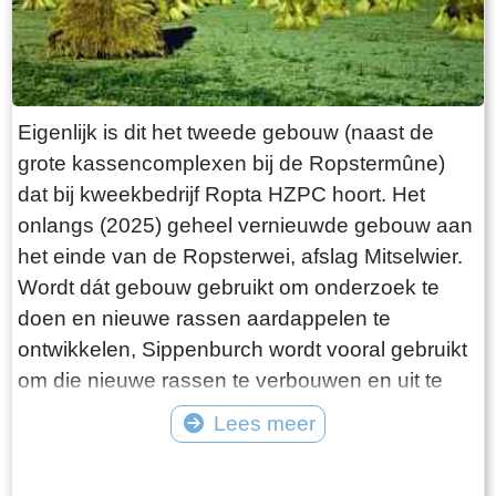
Eigenlijk is dit het tweede gebouw (naast de
grote kassencomplexen bij de Ropstermûne)
dat bij kweekbedrijf Ropta HZPC hoort. Het
onlangs (2025) geheel vernieuwde gebouw aan
het einde van de Ropsterwei, afslag Mitselwier.
Wordt dát gebouw gebruikt om onderzoek te
doen en nieuwe rassen aardappelen te
ontwikkelen, Sippenburch wordt vooral gebruikt
om die nieuwe rassen te verbouwen en uit te
proberen.In de zomer van 1988 werd de stjelp
Lees meer
afgebroken die op deze plek stond. Er werd een
Tekst: © Erthee Foto: ©
nieuwe woning voor in de plaats gebouwd,