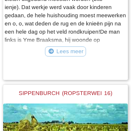
ienje). Dat werkje werd vaak door kinderen
gedaan, de hele huishouding moest meewerken
en o, o, wat deden de rug en de knieën pijn na
een hele dag op het veld rondkruipen!De man
links is Yme Braaksma, hij woonde op
Sippenburg (Ropsterwei 16) tussen
Lees meer
Easternijtsjerk en Mitselwier. Dat huis is
Tekst: © Erthee Foto: ©
verdwenen, het schuurtje staat er nog en in het
voorjaar wijzen de narcissen de plek nog
aan! Dan zijn dochtertje Sietske Braaksma,
Anna Jacobs Heeringa, Sjoerd Mintjes Elzinga,
SIPPENBURCH (ROPSTERWEI 16)
Oppy (Albertje) Sijtsma en Durk Jacobs
Heeringa. Zie ook: Sippe Baukes Elzinga bij
'personen'